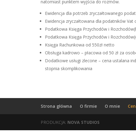
natomiast punktem wyjścia do rozmów.
Ewidencja dla potrzeb zryczałtowanego podatk
Ewidencja zryczałtowana dla podatników Vat o
Podatkowa Księga Przychodów i Rozchodów(be
Podatkowa Księga Przychodów i Rozchodów(dl
Księga Rachunkowa od 550zł netto
Obsługa kadrowo – płacowa od 50 zł za osob
Dodatkowe usługi zlecone – cena ustalana ind
stopnia skomplikowania
Strona główna
O firmie
O mnie
Cen
PRODUKCJA:
NOVA STUDIOS