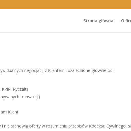
Strona główna
O fi
ywidualnych negocjacji z Klientem i uzależnione głównie od:
 KPiR, Ryczałt)
onywanych transakcji)
nam Klient
 i nie stanowią oferty w rozumieniu przepisów Kodeksu Cywilnego, s